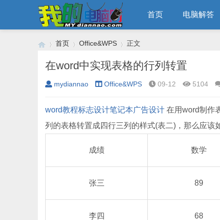
首页
电脑解答
首页
Office&WPS
正文
在word中实现表格的行列转置
mydiannao
Office&WPS
09-12
5104
›
›
›
word教程
标志设计
笔记本
广告设计
在用word制
列的表格转置成四行三列的样式(表二)，那么应该
成绩
数学
张三
89
李四
68