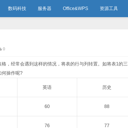
数码科技
服务器
Office&WPS
资源工具
0
作表格，经常会遇到这样的情况，将表的行与列转置。如将表1的
如何操作呢?
英语
历史
60
88
76
77