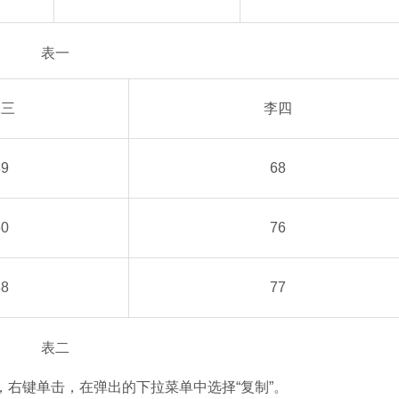
表一
张三
李四
89
68
60
76
88
77
表二
右键单击，在弹出的下拉菜单中选择“复制”。