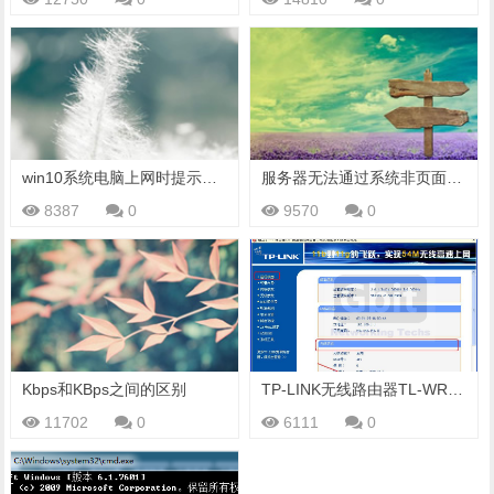
win10系统电脑上网时提示无internet访问权限但能上网的问题的解决方法
服务器无法通过系统非页面共享区来进行分配，因为服务器已达非页面共享分配的配置极限。
8387
0
9570
0
Kbps和KBps之间的区别
TP-LINK无线路由器TL-WR340GTL-WR841n wds无线桥接设置
11702
0
6111
0