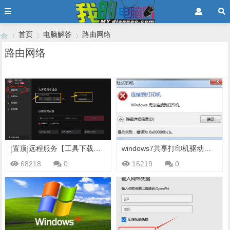
首页
电脑解答
路由网络
路由网络
›
›
›
[置顶]远程服务【工具下载与操作步骤】
windows7共享打印机驱动安装失败报0x00000bcb错误
68218
0
16219
0