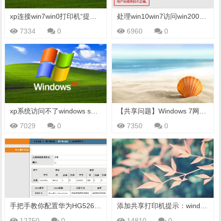
xp连接win7win0打印机“提供的凭证不足”解决方法
处理win10win7访问win2003共享文件时在正确的用户名密码下却提示【登录失败:未知的用户名或密码不正确】
7334
0
6960
0
xp系统访问不了windows server 2012 R2服务器上的共享文件夹的解决方法
【共享问题】Windows 7网络访问错误 127.0.0.1访问不了
7029
0
7350
0
手把手教你配置华为HG526无线猫和华为EC1308机顶盒（开路由、开双无线、机顶盒无线连接）
添加共享打印机提示：windows无法打开添加打印机,内存不足
12750
0
14810
0