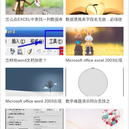
怎么在EXCEL中查找一列数据有
数据透视表字段名无效，必须使
多少是重复的？
用组合为带有标志列列表的数
据。
怎样给word文档加密？
Microsoft office excel 2003出现
发送错误报告怎么办？
Microsoft office word 2003出现
数学难题演示同台竞技之
发送错误报告怎么办？
PowerPoint篇