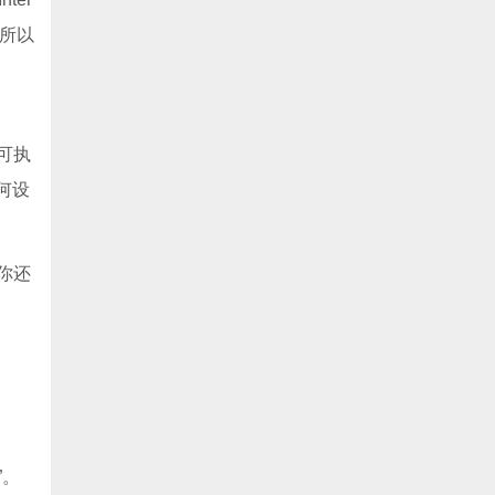
，所以
的可执
何设
你还
”。