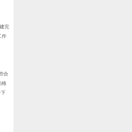
建完
工作
些合
的格
个下