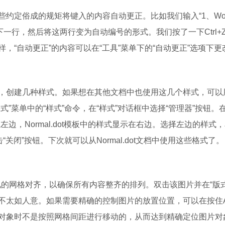
些约定俗成的规矩将键入的内容自动更正。比如我们输入“1、Wo
下一行，然后将这两行变为自动编号的形式。我们按了一下Ctrl+
“自动更正”的内容可以在“工具”菜单下的“自动更正”选项下更
创建几种样式。如果想在其他文档中也使用这几个样式，可以
”菜单中的“样式”命令，在“样式”对话框中选择“管理器”按钮。在
边，Normal.dot模板中的样式显示在右边。选择左边的样式
关闭”按钮。下次就可以从Normal.dot文档中使用这些格式了。
的网格对齐，以确保所有内容整齐的排列。双击该图片并在“版式
太如人意。如果需要精确的控制图片的放置位置，可以在按住A
对象时不是按照网格间距进行移动的，从而达到精确定位图片对