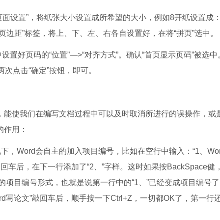
页面设置”，将纸张大小设置成所希望的大小，例如8开纸设置成：
点击“页边距”标签，将上、下、左、右各自设置好，在将“拼页”选中。
中设置好页码的“位置”—>“对齐方式”。确认“首页显示页码”被选中
，两次点击“确定”按钮，即可。
作，能使我们在编写文档过程中可以及时取消所进行的误操作，或
的作用：
，Word会自主的加入项目编号，比如在空行中输入：“1、Wor
车后，在下一行添加了“2、”字样。这时如果按BackSpace健
项目编号形式，也就是说第一行中的“1、”已经变成项目编号
ord写论文”敲回车后，顺手按一下Ctrl+Z，一切都OK了，第一行