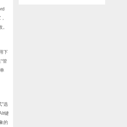
rd
Z，
改。
用下
“管
，单
”选
lt键
象的