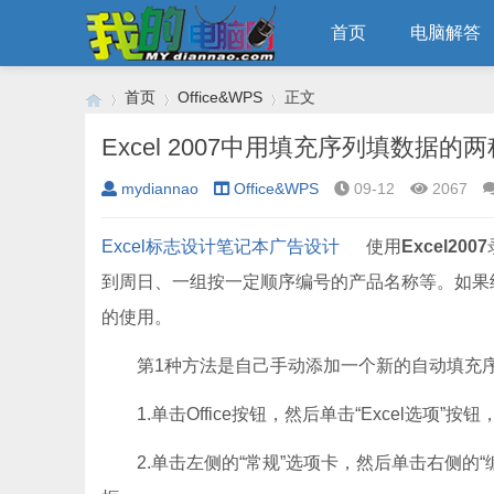
首页
电脑解答
首页
Office&WPS
正文
Excel 2007中用填充序列填数据的
mydiannao
Office&WPS
09-12
2067
›
›
›
Excel
标志设计
笔记本
广告设计
使用
Excel2007
到周日、一组按一定顺序编号的产品名称等。如果
的使用。
第1种方法是自己手动添加一个新的自动填充序
1.单击Office按钮，然后单击“Excel选项”按钮，
2.单击左侧的“常规”选项卡，然后单击右侧的“