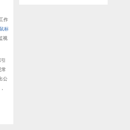
工作
鼠标
监视
踪引
现常
出公
框，