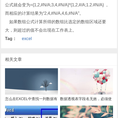
公式就会变为={1,2,#N/A;3,4,#N/A}*{1,2,#/A;1.2.#N/A} ，
而相应的计算结果为“2,4,#N/A,4,6,#N/A”。
如果数组公式计算所得的数组比选定的数组区域还要
大，则超过的值不会出现在工作表上。
Tag：
excel
相关文章
怎么在EXCEL中查找一列数据有
数据透视表字段名无效，必须使
多少是重复的？
用组合为带有标志列列表的数
据。