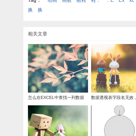
Tag：
动画
画教
教程
程：
：E
Ex
xc
换
换
相关文章
怎么在EXCEL中查找一列数据
数据透视表字段名无效
有多少是重复的？
用组合为带有标志列列
据。