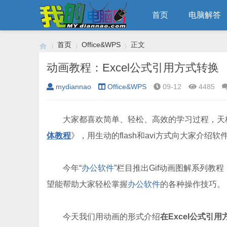
首页
电脑解答
首页
Office&WPS
正文
动画教程：Excel公式引用方式转换
mydiannao
Office&WPS
09-12
4485
›
›
›
大家都喜欢简单、轻松、高效的学习过程，天
体教程
》，用生动的flash和avi方式向大家介绍
今年“
办公软件
”栏目推出Gif动画图解系列教
望能帮助大家轻松掌握
办公软件
的各种操作技巧。
今天我们用动画的形式介绍
在Excel公式引