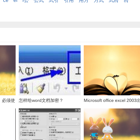
ce
el
l公
公式
式引
引用
用方
方式
式转
转
，必须使
怎样给word文档加密？
Microsoft office excel 200
表的数
发送错误报告怎么办？