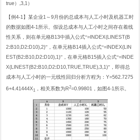
true
）
,3,1
）
【例
4-1
】
某企业
1
～
9
月份的总成本与人工小时及机器工时
的数据如图
4-1
所示。假设总成本与人工小时之间存在着线
性关系，则在单元格
B13
中插入公式“
=INDEX(LINEST(B
2
:
B10,D2
:
D10),2)
”，在单元格
B14
插入公式“
=INDEX(LIN
EST(B2
:
B10,D2
:
D10),1)
”，在单元格
B15
插入公式“
=INDE
X(LINEST(B2
:
B10,D2
:
D10,TRUE,TRUE),3,1)
”，即得总
成本与人工小时的一元线性回归分析方程为：
Y=562.7275
2
6+4.41444X
，相关系数为
R
=0.99801
，如图
4-1
所示。
1