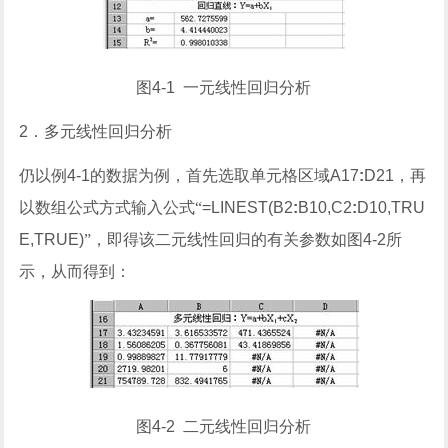
图
4-1
一元线性回归分析
2
．多元线性回归分析
仍以例
4-1
的数据为例，首先选取单元格区域
A17
:
D21
，再
以数组公式方式输入公式“
=LINEST(B2
:
B10,C2
:
D10,TRU
E,TRUE)
”，即得该二元线性回归的有关参数如图
4-2
所
示，从而得到：
图
4-2
二元线性回归分析