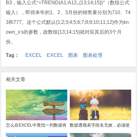
B3
，输入公式“
=TREND(A1
:
A12,,{13;14;15})
”（数组公式
输入），即得来年的
1
、
2
、
3
月份的销售量分别为
710
、
74
3
和
777
。这个公式默认
{1;2;3;4;5;6;7;8;9;10;11;12}
作为
kn
own_x's
的参数，故数组
{13;14;15}
就对应其后的
3
个月
份。
Tag：
EXCEL
EXCEL
图表
图表处理
相关文章
怎么在EXCEL中查找一列数据有
数据透视表字段名无效，必须使
多少是重复的？
用组合为带有标志列列表的数