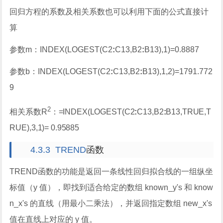
回归方程的系数及相关系数也可以利用下面的公式直接计
算
参数
m
：
INDEX(LOGEST(C2
:
C13,B2
:
B13),1)=0.8887
参数
b
：
INDEX(LOGEST(C2
:
C13,B2
:
B13),1,2)=1791.772
9
2
相关系数
R
：
=INDEX(LOGEST(C2
:
C13,B2
:
B13,TRUE,T
RUE),3,1)= 0.95885
4.3.3 TREND
函数
TREND
函数的功能是返回一条线性回归拟合线的一组纵坐
标值（
y
值），即找到适合给定的数组
known_y's
和
know
n_x's
的直线（用最小二乘法），并返回指定数组
new_x's
值在直线上对应的
y
值。