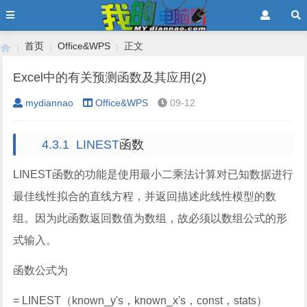
首页
Office&WPS
正文
Excel中的有关预测函数及其应用(2)
mydiannao
Office&WPS
09-12
›
›
›
4.3.1 LINEST
函数
LINEST
函数的功能是使用最小二乘法计算对已知数据进行
最佳线性拟合的直线方程，并返回描述此线性模型的数
组。因为此函数返回数值为数组，故必须以数组公式的形
式输入。
函数公式为
= LINEST
（
known_y's
，
known_x's
，
const
，
stats
）