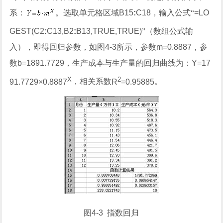
系：
。选取单元格区域
B15
:
C18
，输入公式“
=LO
GEST(C2
:
C13,B2
:
B13,TRUE,TRUE)
”（数组公式输
入），即得回归参数，如图
4-3
所示，参数
m=0.8887
，参
数
b=1891.7729
，生产成本与生产量的回归曲线为：
Y=17
X
2
91.7729×0.8887
，相关系数
R
=0.95885
。
图
4-3
指数回归