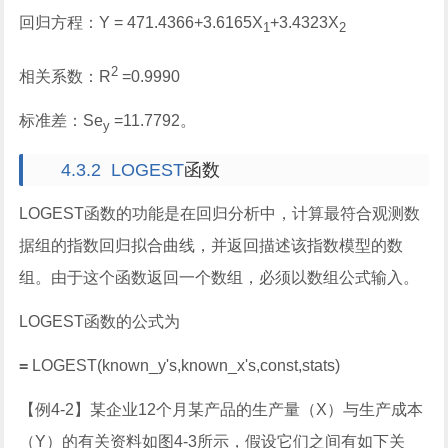
回归方程：
Y = 471.4366+3.6165X
+3.4323X
1
2
2
相关系数：
R
=0.9990
标准差：
Se
=11.7792
。
y
4.3.2 LOGEST
函数
LOGEST
函数的功能是在回归分析中，计算最符合观测数
据组的指数回归拟合曲线，并返回描述该指数模型的数
组。由于这个函数返回一个数组，必须以数组公式输入。
LOGEST
函数的公式为
=
LOGEST(known_y's,known_x's,const,stats)
【例
4-2
】
某企业
12
个月某产品的生产量（
X
）与生产成本
（
Y
）的有关资料如图
4-3
所示，假设它们之间有如下关