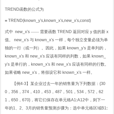
TREND
函数的公式为
=
TREND(known_y's,known_x's,new_x's,const)
式中
new_x's
——
需要函数
TREND
返回对应
y
值的新
x
值。
new_x's
与
known_x's
一样，每个独立变量必须为单
独的一行（或一列）。因此，如果
known_y's
是单列的，
known_x's
和
new_x's
应该有同样的列数，如果
known_
y's
是单行的，
known_x's
和
new_x's
应该有同样的行数。
如果省略
new_x's
，将假设它和
known_x's
一样。
【例
4-3
】
某企业过去一年的销售量为下列数据：
{30
0
，
356
，
374
，
410
，
453
，
487
，
501
，
534
，
572
，
62
1
，
650
，
670}
，将它们保存在单元格
A1
:
A12
中，则下一
年的
1
、
2
、
3
月的销售量预测步骤为：选中单元格区域
B1
: