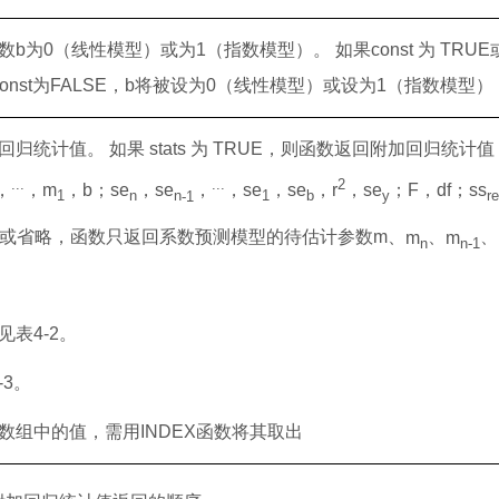
数
b
为
0
（线性模型）或为
1
（指数模型）。
如果
const
为
TRUE
onst
为
FALSE
，
b
将被设为
0
（线性模型）或设为
1
（指数模型）
回归统计值。
如果
stats
为
TRUE
，则函数返回附加回归统计值
...
...
2
，
，
m
，
b
；
se
，
se
，
，
se
，
se
，
r
，
se
；
F
，
df
；
ss
1
n
n
-
1
1
b
y
r
或省略，函数只返回系数预测模型的待估计参数
m
、
m
、
m
、
n
n
-
1
见表
4-2
。
-3
。
数组中的值，需用
INDEX
函数将其取出