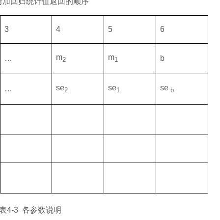
附加回归统计值返回的顺序
3
4
5
6
m
m
…
b
2
1
se
se
se
…
2
1
b
表
4-3
各参数说明