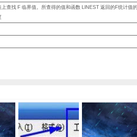
表上查找
F
临界值。所查得的值和函数
LINEST
返回的
F
统计值
度