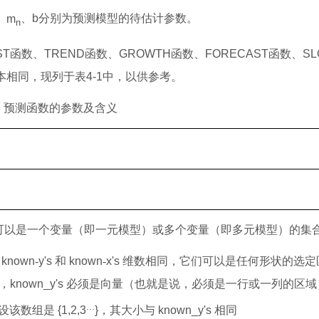
、
m
、
b
分别为预测模型的待估计参数。
n
ST
函数、
TREND
函数、
GROWTH
函数、
FORECAST
函数、
SL
本相同，现列于表
4-1
中，以供参考。
1
预测函数的参数及含义
可以是一个变量（即一元模型）或多个变量（即多元模型）的集
known
-
y's
和
known
-
x's
维数相同，它们可以是任何形状的选定
，
known_y's
必须是向量（也就是说，必须是一行或一列的区域
...
设该数组是
{1,2,3
}
，其大小与
known_y's
相同