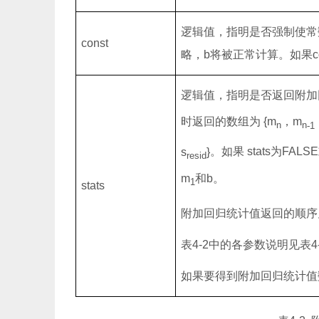
逻辑值，指明是否强制使常
const
略，
b
将被正常计算。如果
c
逻辑值，指明是否返回附加
时返回的数组为
{m
，
m
n
n
-
1
s
}
。如果
stats
为
FALSE
resid
m
和
b
。
1
stats
附加回归统计值返回的顺序
表
4-2
中的各参数说明见表
4
如果要得到附加回归统计值