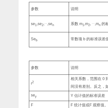
参数
说明
...
...
se
,se
,
,se
系数
m
,m
,
,m
的
1
2
n
1
2
n
Se
常数项
b
的标准误差
b
参数
说明
相关系数，范围在
0
2
r
间没有差别。反之，
se
Y
估计值的标准误差
y
F
F
统计值或
F
观察值