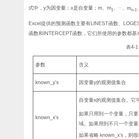
...
式中，
y
为因变量；
x
是自变量；
m
、
m
、
、
m
-
1
n
1
Excel
提供的预测函数主要有
LINEST
函数、
LOGE
函数和
INTERCEPT
函数，它们所使用的参数都基
表
4-
参数
含义
known_y's
因变量
y
的观测值集合
自变量
x
的观测值集合。它
如果只用到一个变量，只要
known_x's
域。如果用到不只一个变量
如果省略
known_x's
，则假