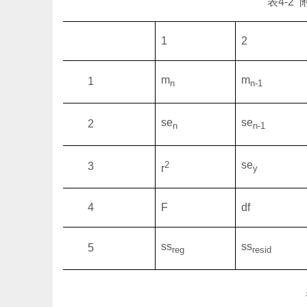
表
4-2
1
2
m
m
1
n
n
-
1
se
se
2
n
n
-
1
se
2
3
r
y
4
F
df
ss
ss
5
reg
resid