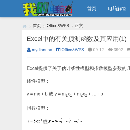
首页
电脑解答
首页
Office&WPS
正文
Excel中的有关预测函数及其应用(1)
mydiannao
Office&WPS
09-12
3902
›
›
›
Excel
提供了关于估计线性模型和指数模型参数的
线性模型：
y
=
mx
+
b
或
y
=
m
x
+
m
x
+ …+
b
1
1
2
2
指数模型：
或