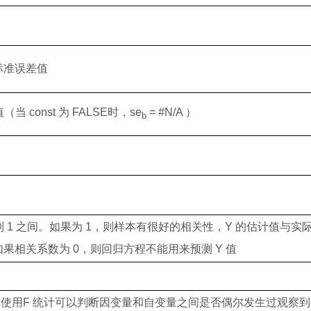
标准误差值
值（当
const
为
FALSE
时，
se
= #N/A
）
b
到
1
之间。如果为
1
，则样本有很好的相关性，
Y
的估计值与实
如果相关系数为
0
，则回归方程不能用来预测
Y
值
。使用
F
统计可以判断因变量和自变量之间是否偶尔发生过观察到