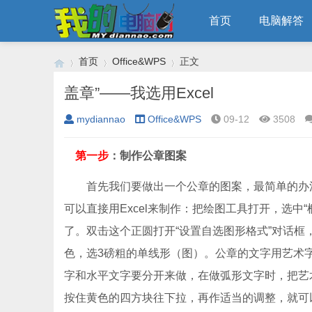
首页
电脑解答
首页
Office&WPS
正文
盖章”——我选用Excel
mydiannao
Office&WPS
09-12
3508
›
›
›
第一步
：制作公章图案
首先我们要做出一个公章的图案，最简单的办法
可以直接用Excel来制作：把绘图工具打开，选中“椭
了。双击这个正圆打开“设置自选图形格式”对话框，
色，选3磅粗的单线形（图）。公章的文字用艺术
字和水平文字要分开来做，在做弧形文字时，把艺
按住黄色的四方块往下拉，再作适当的调整，就可