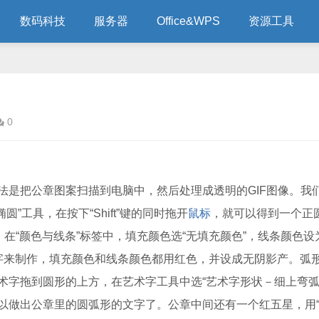
数码科技
服务器
Office&WPS
资源工具
0
是把公章图案扫描到电脑中，然后处理成透明的GIF图像。我
圆”工具，在按下“Shift”键的同时拖开
鼠标
，就可以得到一个正
在“颜色与线条”标签中，填充颜色选“无填充颜色”，线条颜色设
字来制作，填充颜色和线条颜色都用红色，并设成无阴影产。弧
术字拖到圆形的上方，在艺术字工具中选“艺术字形状－细上弯弧
以做出公章里的圆弧形的文字了。公章中间还有一个红五星，用