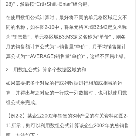
28)
”，然后按“
Crtl+Shift+Enter
”组合键。
在使用数组公式计算时，最好将不同的单元格区域定义不
同的名称，如在图
2-10
中，将单元格区域
B2
:
M2
定义名称
为“销售量”，单元格区域
B3
:
M3
定义名称为“单价”，则各
月的销售额计算公式为“
=
销售量
*
单价”，月平均销售额计
算公式为“
=AVERAGE(
销售量
*
单价
)
”，这样不容易出错。
2
．用数组公式计算多个数据区域的和
如果需要把多个对应的行或列数据进行相加或相减的运
算，并得出与之对应的一行或一列数据时，也可以使用数
组公式来完成。
【例
2-2
】
某企业
2002
年销售的
3
种产品的有关资料如图
2-
11
所示，则可以利用数组公式计算该企业
2002
年的总销售
额，方法如下：