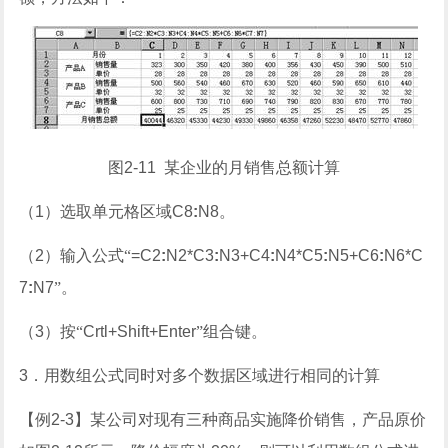
图
2-11
某企业的月销售总额计算
（
1
）选取单元格区域
C8
:
N8
。
（
2
）输入公式“
=C2
:
N2*C3
:
N3+C4
:
N4*C5
:
N5+C6
:
N6*C
7
:
N7
”。
（
3
）按“
Crtl+Shift+Enter
”组合键。
3
．用数组公式同时对多个数据区域进行相同的计算
【例
2-3
】
某公司对现有三种商品实施降价销售，产品原价