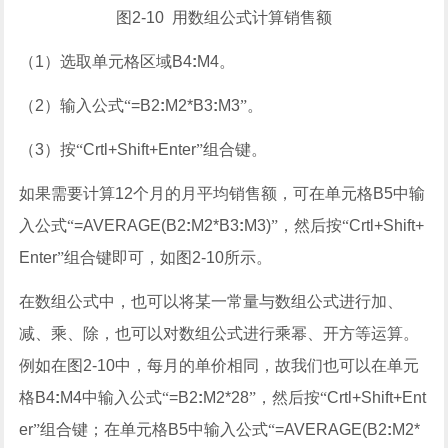
图
2-10
用数组公式计算销售额
（
1
）选取单元格区域
B4
:
M4
。
（
2
）输入公式“
=B2
:
M2*B3
:
M3
”。
（
3
）按“
Crtl+Shift+Enter
”组合键。
如果需要计算
12
个月的月平均销售额，可在单元格
B5
中输
入公式“
=AVERAGE(B2
:
M2*B3
:
M3)
”，然后按“
Crtl+Shift+
Enter
”组合键即可，如图
2-10
所示。
在数组公式中，也可以将某一常量与数组公式进行加、
减、乘、除，也可以对数组公式进行乘幂、开方等运算。
例如在图
2-10
中，每月的单价相同，故我们也可以在单元
格
B4
:
M4
中输入公式“
=B2
:
M2*28
”，然后按“
Crtl+Shift+Ent
er
”组合键；在单元格
B5
中输入公式“
=AVERAGE(B2
:
M2*