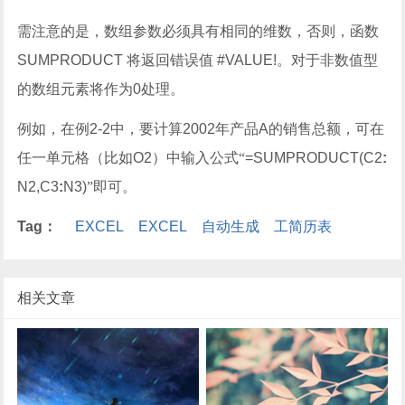
需注意的是，数组参数必须具有相同的维数，否则，函数
SUMPRODUCT
将返回错误值
#VALUE!
。对于非数值型
的数组元素将作为
0
处理。
例如，在例
2-2
中，要计算
2002
年产品
A
的销售总额，可在
任一单元格（比如
O2
）中输入公式“
=SUMPRODUCT(C2
:
N2,C3
:
N3)
”即可。
Tag：
EXCEL
EXCEL
自动生成
工简历表
相关文章