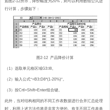
如图
2-12
所示，降价幅度为
20%
，则可以利用数组公式进
行计算，步骤如下：
图
2-12
产品降价计算
（
1
）选取单元格区域
G3
:
I8
。
（
2
）输入公式“
=B3
:
D8*(1
-
20%)
”。
（
3
）按
Crtl+Shift+Enter
组合键。
此外，当对结构相同的不同工作表数据进行合并汇总处理
时，利用上述方法也将是非常方便的。有关不同工作表单