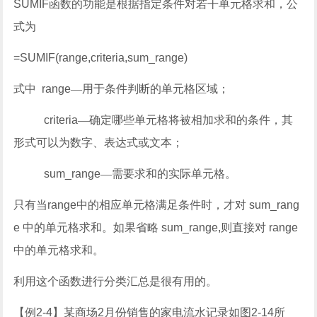
SUMIF
函数的功能是根据指定条件对若干单元格求和，公
式为
=SUMIF(range,criteria,sum_range)
式中
range
—
用于条件判断的单元格区域；
criteria
—
确定哪些单元格将被相加求和的条件，其
形式可以为数字、表达式或文本；
sum_range
—
需要求和的实际单元格。
只有当
range
中的相应单元格满足条件时，才对
sum_rang
e
中的单元格求和。如果省略
sum_range,
则直接对
range
中的单元格求和。
利用这个函数进行分类汇总是很有用的。
【例
2-4
】
某商场
2
月份销售的家电流水记录如图
2-14
所