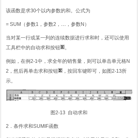
该函数是求
30
个以内参数的和。公式为
= SUM
（参数
1
，参数
2
，…，参数
N
）
当对某一行或某一列的连续数据进行求和时，还可以使用
工具栏中的自动求和按钮
。
例如，在例
2-1
中，求全年的销售量，则可以单击单元格
N
2
，然后再单击求和按钮
，按回车键即可，如图
2-13
所
示。
图
2-13
自动求和
2
．条件求和
SUMIF
函数