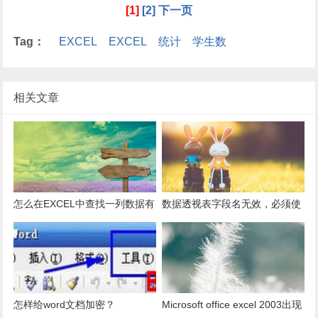
[1]
[2]
下一页
Tag：
EXCEL
EXCEL
统计
学生数
相关文章
怎么在EXCEL中查找一列数据有
数据透视表字段名无效，必须使
多少是重复的？
用组合为带有标志列列表的数
据。
怎样给word文档加密？
Microsoft office excel 2003出现