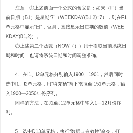
注意：①上述前面一个公式的含义是：如果（IF）当
前日期（B1）是星期“7”（WEEKDAY(B1,2)=7），则在F1
单元格中显示“日”，否则，直接显示出星期的数值（WEE
KDAY(B1,2)）。
②上述第二个函数（NOW（））用于提取当前系统日
期和时间，也请将系统日期和时间调整准确。
4、在I1、I2单元格分别输入1900、1901，然后同时
选中I1、I2单元格，用“填充柄”向下拖拉至I151单元格，输
入1900—2050年份序列。
同样的方法，在J1至J12单元格中输入1—12月份序
列。
5、选中D13单元格，执行“数据→有效性”命令，打