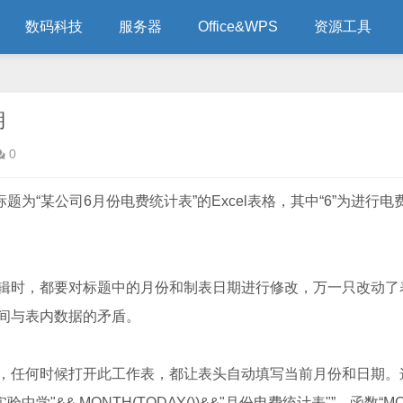
数码科技
服务器
Office&WPS
资源工具
期
0
为“某公司6月份电费统计表”的Excel表格，其中“6”为进行电
时，都要对标题中的月份和制表日期进行修改，万一只改动了
间与表内数据的矛盾。
任何时候打开此工作表，都让表头自动填写当前月份和日期。
学"&& MONTH(TODAY())&&"月份电费统计表"”，函数“M