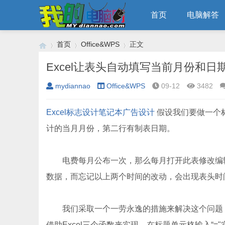
首页
电脑解答
首页
Office&WPS
正文
Excel让表头自动填写当前月份和日
mydiannao
Office&WPS
09-12
3482
›
›
›
Excel
标志设计
笔记本
广告设计
假设我们要做一个标题
计的当月月份，第二行有制表日期。
电费每月公布一次，那么每月打开此表修改编辑
数据，而忘记以上两个时间的改动，会出现表头时
我们采取一个一劳永逸的措施来解决这个问题，
借助Excel三个函数来实现，在标题单元格输入“="实验中