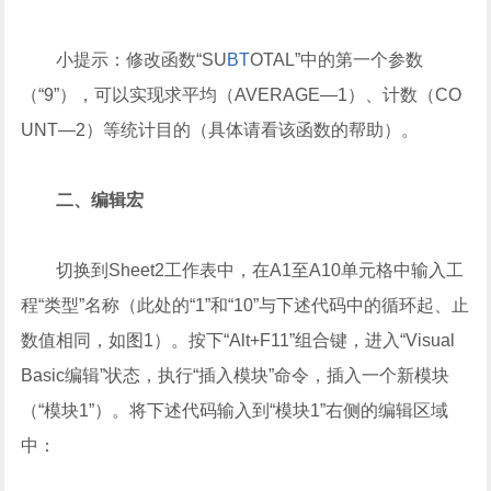
小提示：修改函数“SU
BT
OTAL”中的第一个参数
（“9”），可以实现求平均（AVERAGE—1）、计数（CO
UNT—2）等统计目的（具体请看该函数的帮助）。
二、编辑宏
切换到Sheet2工作表中，在A1至A10单元格中输入工
程“类型”名称（此处的“1”和“10”与下述代码中的循环起、止
数值相同，如图1）。按下“Alt+F11”组合键，进入“Visual
Basic编辑”状态，执行“插入模块”命令，插入一个新模块
（“模块1”）。将下述代码输入到“模块1”右侧的编辑区域
中：