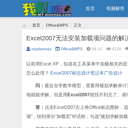
首页
电脑解答
首页
Office&WPS
正文
Excel2007无法安装加载项问题的
mydiannao
Office&WPS
09-12
4218
›
›
›
以前用Excel XP，知道在工具菜单中加载相关的
怎么处理？
Excel2007
标志设计
笔记本
广告设计
问：
最近在学数学模型，需要用规划求解来计算。
地就能求解。但是用
Excel2007
就找不到北了。请
答：
点击Excel2007左上角Office标志图
项”，转到弹出“加载宏”对话框，勾选“规划求解加