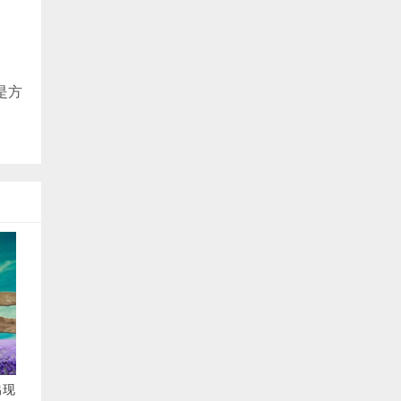
是方
3出现