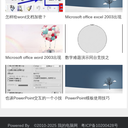
怎样给word文档加密？
Microsoft office excel 2003出现
发送错误报告怎么办？
Microsoft office word 2003出现
数学难题演示同台竞技之
发送错误报告怎么办？
PowerPoint篇
也谈PowerPoint交互的一个小技
PowerPoint模板使用技巧
巧
Powered By ©2010-2025 我的电脑网 粤ICP备10200428号