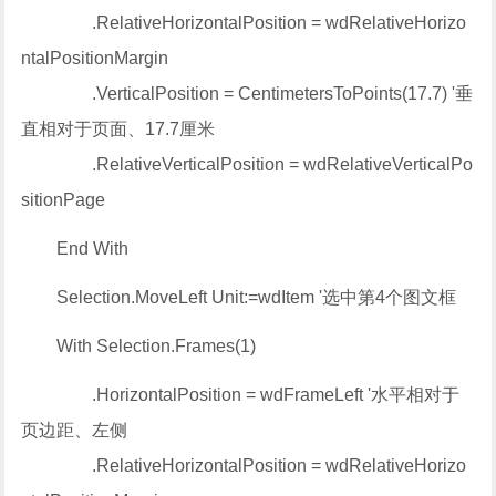
.RelativeHorizontalPosition = wdRelativeHorizo
ntalPositionMargin
.VerticalPosition = CentimetersToPoints(17.7) '垂
直相对于页面、17.7厘米
.RelativeVerticalPosition = wdRelativeVerticalPo
sitionPage
End With
Selection.MoveLeft Unit:=wdItem '选中第4个图文框
With Selection.Frames(1)
.HorizontalPosition = wdFrameLeft '水平相对于
页边距、左侧
.RelativeHorizontalPosition = wdRelativeHorizo