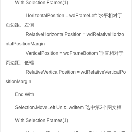
With Selection.Frames(1)
.HorizontalPosition = wdFrameLeft '水平相对于
页边距、左侧
.RelativeHorizontalPosition = wdRelativeHorizo
ntalPositionMargin
.VerticalPosition = wdFrameBottom '垂直相对于
页边距、低端
.RelativeVerticalPosition = wdRelativeVerticalPo
sitionMargin
End With
Selection.MoveLeft Unit:=wdItem '选中第2个图文框
With Selection.Frames(1)