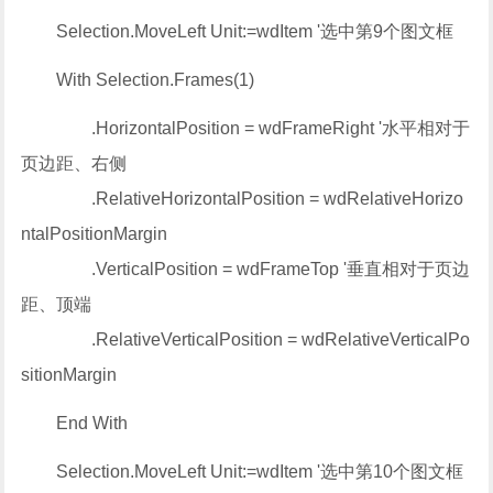
Selection.MoveLeft Unit:=wdItem '选中第9个图文框
With Selection.Frames(1)
.HorizontalPosition = wdFrameRight '水平相对于
页边距、右侧
.RelativeHorizontalPosition = wdRelativeHorizo
ntalPositionMargin
.VerticalPosition = wdFrameTop '垂直相对于页边
距、顶端
.RelativeVerticalPosition = wdRelativeVerticalPo
sitionMargin
End With
Selection.MoveLeft Unit:=wdItem '选中第10个图文框