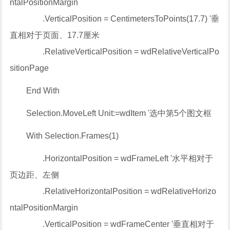
ntalPositionMargin
.VerticalPosition = CentimetersToPoints(17.7) '垂
直相对于页面、17.7厘米
.RelativeVerticalPosition = wdRelativeVerticalPo
sitionPage
End With
Selection.MoveLeft Unit:=wdItem '选中第5个图文框
With Selection.Frames(1)
.HorizontalPosition = wdFrameLeft '水平相对于
页边距、左侧
.RelativeHorizontalPosition = wdRelativeHorizo
ntalPositionMargin
.VerticalPosition = wdFrameCenter '垂直相对于