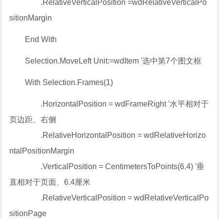
.RelativeVerticalPosition =wdRelativeVerticalPo
sitionMargin
End With
Selection.MoveLeft Unit:=wdItem '选中第7个图文框
With Selection.Frames(1)
.HorizontalPosition = wdFrameRight '水平相对于
页边距、右侧
.RelativeHorizontalPosition = wdRelativeHorizo
ntalPositionMargin
.VerticalPosition = CentimetersToPoints(6.4) '垂
直相对于页面、6.4厘米
.RelativeVerticalPosition = wdRelativeVerticalPo
sitionPage