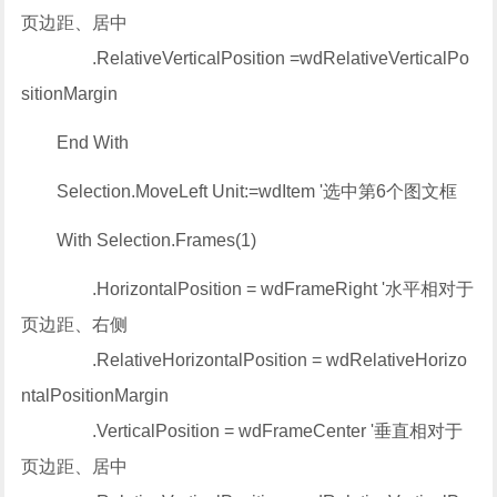
页边距、居中
.RelativeVerticalPosition =wdRelativeVerticalPo
sitionMargin
End With
Selection.MoveLeft Unit:=wdItem '选中第6个图文框
With Selection.Frames(1)
.HorizontalPosition = wdFrameRight '水平相对于
页边距、右侧
.RelativeHorizontalPosition = wdRelativeHorizo
ntalPositionMargin
.VerticalPosition = wdFrameCenter '垂直相对于
页边距、居中