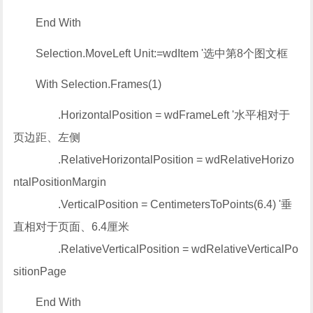
End With
Selection.MoveLeft Unit:=wdItem '选中第8个图文框
With Selection.Frames(1)
.HorizontalPosition = wdFrameLeft '水平相对于
页边距、左侧
.RelativeHorizontalPosition = wdRelativeHorizo
ntalPositionMargin
.VerticalPosition = CentimetersToPoints(6.4) '垂
直相对于页面、6.4厘米
.RelativeVerticalPosition = wdRelativeVerticalPo
sitionPage
End With