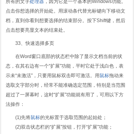
所有的文字
处理器
，因为它是一个基本的Windows功能。
点击你想选择的开始处。用滚动条代替光标键向下移动文
档，直到你看到想要选择的结束部分。按下Shift键，然后
点击想要亮显文本的结束处。
33、快速选择多页
在Word窗口底部的状态栏中除了显示文档当前的状
态，在其右边有一个“扩展”功能，平时它处于浅白色，表
示未“未激活”，只要用鼠标双击即可激活。用
鼠标
拖动来
选取文字部分时，经常不能准确选定范围，特别是当范围
超过了一屏幕时，这时“扩展”功能就有用了，可用以下方
法操作：
(1)先将
鼠标
的光标置于选取范围的起始处；
(2)双击状态栏的“扩展”按钮，打开“扩展”功能；