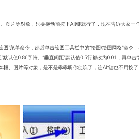
文本框、图片等对象，只要拖动前按下Alt键就行了，现在告诉大家一
栏→绘图”菜单命令，然后单击绘图工具栏中的“绘图/绘图网格”命令
默认值0.86字符、“垂直间距”默认值0.5行都改为0.01，再单击
本框、图片等对象，是不是乖乖听你使唤了，连Alt键也不用按了