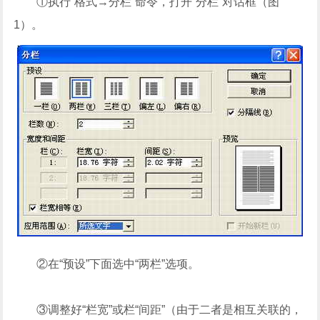
①执行“格式→分栏”命令，打开“分栏”对话框（图
1）。
②在“预设”下面选中“两栏”选项。
③调整好“栏宽”或栏“间距”（由于二者是相互关联的，