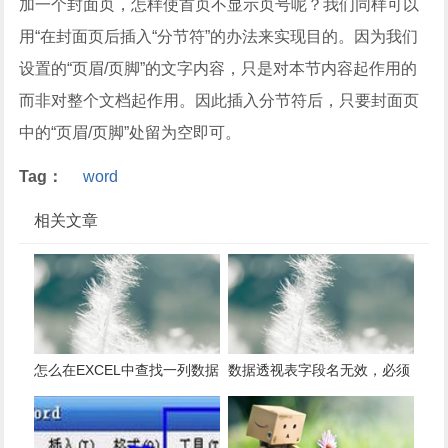
加一个封面页，怎样使首页不显示页号呢？我们同样可以
用“在封面页后插入“分节符”的办法来实现目的。因为我们
设置的“页眉/页脚”的文字内容，只是对本节内容起作用的
而非对整个文档起作用。因此插入分节符后，只要封面页
中的“页眉/页脚”处留为空即可。
Tag：
word
相关文章
怎么在EXCEL中查找一列数据
数据透视表字段名无效，必须
有多少是重复的？
使用组合为带有标志列列表的
数据。