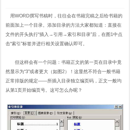
用WORD撰写书稿时，往往会在书籍完稿之后给书籍的
前面加上一个目录。添加目录的方法大家都知道：直接在
文件的开头执行“插入→引用→索引和目录”后，在图1中点
击“索引”标签并进行相关设置确认即可。
但这样会有一个问题：书籍正文的第一页在目录中竟
然显示为“3”或者更大（如图2）！这显然不符合一般书籍
正常排版的规定——所插入目录独立编页码，正文一般均
从第1页开始编页号。这可怎么办呢？