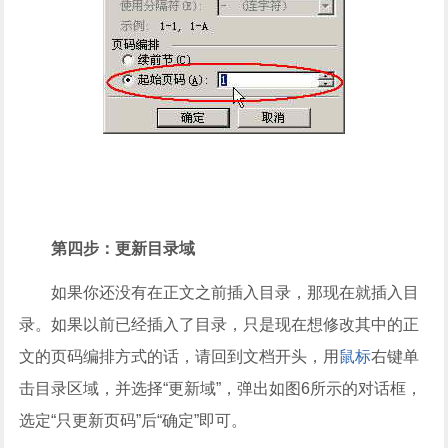
第四步：更新目录域
如果你还没有在正文之前插入目录，那现在就插入目
录。如果以前已经插入了目录，只是现在想修改其中的正
文的页码编排方式的话，请回到文档开头，用
鼠标
右键单
击目录区域，并选择“更新域”，弹出如图6所示的对话框，
选定“只更新页码”后“确定”即可。