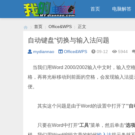
首页
电脑解答
首页
Office&WPS
正文
自动键盘”切换与输入法问题
mydiannao
Office&WPS
09-12
5944
›
›
›
当我们用Word 2000/2002输入中文时，输入空格
格，再将光标移动到前面的空格，会发现输入法提
便。
其实这个问题是由于Word的设置中打开了“
‘自
只要在Word中打开“
工具
”菜单，然后单击“
选项
样，我们用Word编辑文章的时候
输入法
提示条就