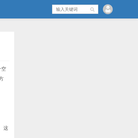
个空
方
。这