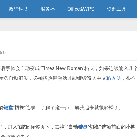
数码科技
服务器
Office&WPS
资源工具
0
后字体会自动变成“Times New Roman”格式，如果连续输入几
示条自动消失，必须按热键激活才能继续输入中文
输入法
，很不
动
键盘
’切换
”选项，了解了这一点，解决起来就很轻松了。
”
，进入“
编辑
”标签页下，
去掉“‘自动
键盘
’切换”选项前面的小钩
不会频繁消失了。