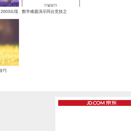
rd 2003出现
数学难题演示同台竞技之
？
PowerPoint篇
用技巧