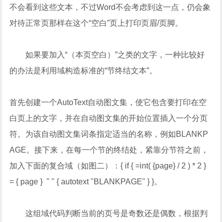
不会看到这些文本，不过Word不会考虑到这一点，仍会象
对待正常页那样在这个“空白”页上打印页眉/页脚。
如果要加入“（本页空白）”之类的文字，一种比较好
的办法是利用域构造标准的“节终结文本”。
首先创建一个AutoText自动图文集，使它包含要打印在空
白页上的文字，并在自动图文集的开始位置插入一个分页
符。为该自动图文集词条指定适当的名称，例如BLANKP
AGE。接下来，在每一个节的终结处，紧靠分节符之前，
加入下面的复合域（如图二）：{ if { =int( {page} / 2 ) * 2 }
= { page } " " { autotext "BLANKPAGE" } }。
这组域代码判断当前的页号是奇数还是偶数，根据判