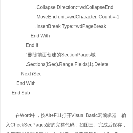
.Collapse Direction:=wdCollapseEnd
.MoveEnd unit:=wdCharacter, Count:=-1
.InsertBreak Type:=wdPageBreak
End With
End If
' 删除前面创建的SectionPages域
.Sections(iSec).Range.Fields(1).Delete
Next iSec
End With
End Sub
在Word中，按Alt+F11打开Visual Basic宏编辑器，输
入CheckSecPages宏的完整代码，如图三。完成后保存，