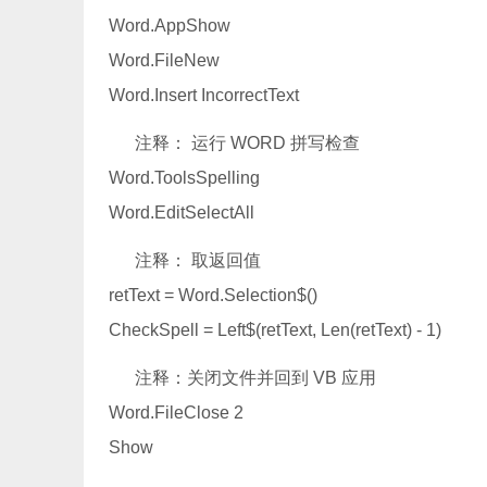
Word.AppShow
Word.FileNew
Word.Insert IncorrectText
注释： 运行 WORD 拼写检查
Word.ToolsSpelling
Word.EditSelectAll
注释： 取返回值
retText = Word.Selection$()
CheckSpell = Left$(retText, Len(retText) - 1)
注释：关闭文件并回到 VB 应用
Word.FileClose 2
Show