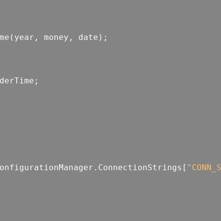
me(year, money, date);
orderTime;
nfigurationManager.ConnectionStrings[
"CONN_