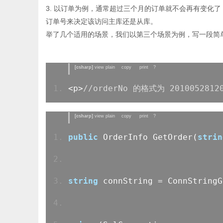
3. 以订单为例，通常超过三个月的订单就不会再有变化
订单号来决定该访问主库还是从库。
举了几个适用的场景，我们以第三个场景为例，写一段简
[csharp]
view plain
copy
print
?
<p>
//orderNo 的格式为 20100528120
[csharp]
view plain
copy
print
?
public
OrderInfo GetOrder(
strin
string
connString = ConnString