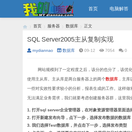
首页
电脑解答
首页
服务器
数据库
正文
SQL Server2005主从复制实现
mydiannao
数据库
09-12
7054
0
›
›
›
›
网站规模到了一定程度之后，该分的也分了，该优化的
使用主从库。主从库是两台服务器上的两个
数据库
，主库
一些对实效性要求较小的分析，报表生成的工作。这样做
无法满足业务需求，我们就要考虑创建服务器群，这里我
1. 打开sql server企业管理器，在对象资源管理器里面
2. 打开新建发布向导，点下一步，选择发布数据的数据库
3. 我们选择Test数据库，并点击下一步，选择发布类型