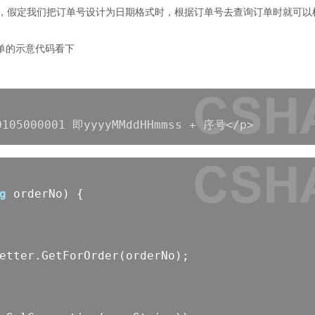
了，假定我们把订单号设计为日期格式时，根据订单号去查询订单时就可以
单的示意代码看下
105000001 即yyyyMMddHHmmss + 序号</p>
g
orderNo) {
Getter.GetForOrder(orderNo);