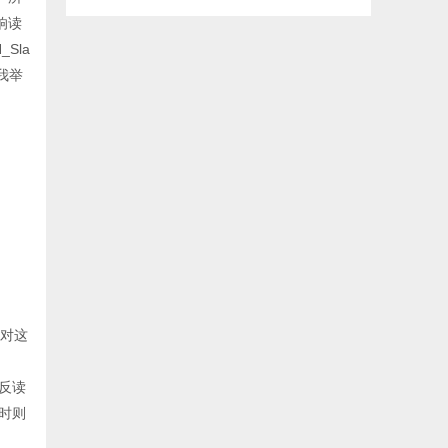
响读
Sla
我举
以对这
反读
时则