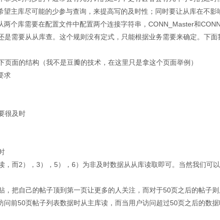
希望主库尽可能的少参与查询，来提高写的及时性；同时要让从库在不影
库需要在配置文件中配置两个连接字符串，CONN_Master和CONN_
查还是需要从从库查。这个规则没有定式，只能根据业务需要来确定。下面
看下页面的结构（我不是豆瓣的技术，在这里只是拿这个页面举例）
要求
要很及时
时
读，而2），3），5），6）为非及时数据从从库读取即可。当然我们可
顶贴，把自己的帖子顶到第一页让更多的人关注，而对于50页之后的帖子则
问前50页帖子列表数据时从主库读，而当用户访问超过50页之后的数据