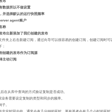
发布
所有数据所以不做设置
据，并选择默认的运行快照频率
er agent账户
名称
地发布出新添加了我们创建的发布
文件夹上右击新建订阅，通过向导可以很容易的创建订阅，创建订阅时可
下：
刚刚创建的发布作为订阅源
选择主动订阅
然后在从库中查询的方式验证复制是否成功。
需要根据业务需要设定复制的类型和同步的频率。
例子。
并非实时同步的，通常会有几分钟的延时，更有甚者会有几个小时的延时