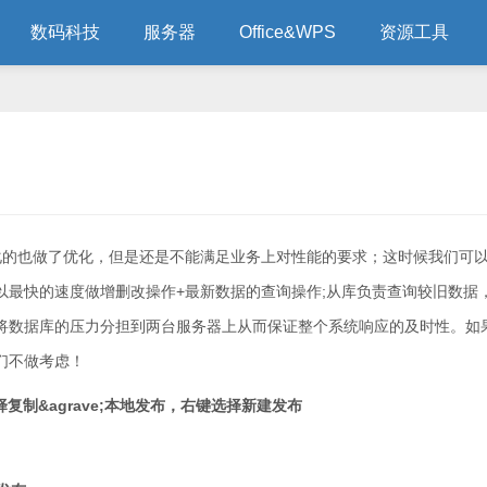
数码科技
服务器
Office&WPS
资源工具
也做了优化，但是还是不能满足业务上对性能的要求；这时候我们可
以最快的速度做增删改操作+最新数据的查询操作;从库负责查询较旧数据
将数据库的压力分担到两台服务器上从而保证整个系统响应的及时性。如
们不做考虑！
选择复制&agrave;本地发布，右键选择新建发布