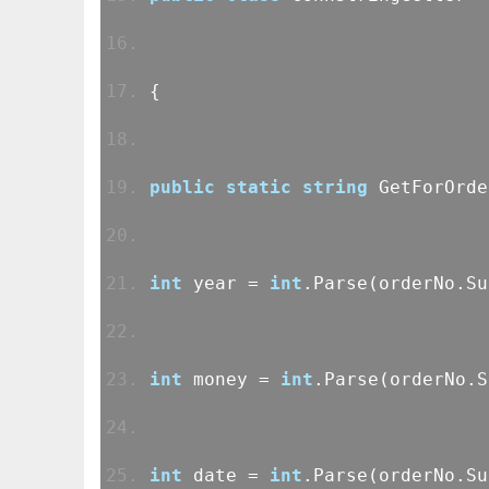
{
public
static
string
GetForOrde
int
year =
int
.Parse(orderNo.S
int
money =
int
.Parse(orderNo.
int
date =
int
.Parse(orderNo.S