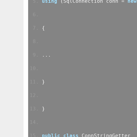
using
(SqlConnection conn =
new
{
...
}
}
public
class
ConnStringGetter