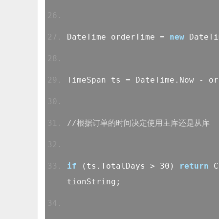
DateTime orderTime =
new
DateTi
TimeSpan ts = DateTime.Now - 
//根据订单的时间决定使用主库还是从库
if
(ts.TotalDays > 30)
return
Co
tionString;