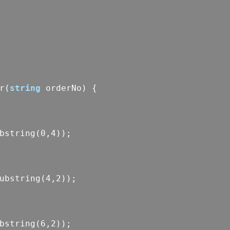
r(
string
orderNo) {
ubstring(0,4));
Substring(4,2));
ubstring(6,2));